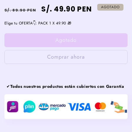
Precio
Precio
S/. 49.90 PEN
AGOTADO
S/. 89.90 PEN
habitual
de
Elige tu OFERTA👇:
PACK 1 X 49.90 🎁
venta
Agotado
Comprar ahora
✔
Todos nuestros productos están cubiertos con Garantía