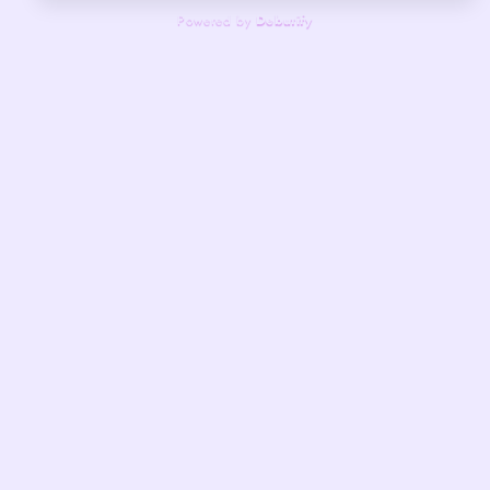
Powered by
Debutify
Tecnoshop
Tecnoshop es una tienda online dedicada a realzar la
comodidad, confianza y bienestar de la mujer moderna. Si
deseas comprar al 933222539
tecnosshoppe@gmail.com
933222539
Facebook
Instagram
Links de Ayuda